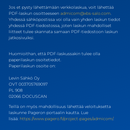
Jos et pysty lähettämään verkkolaskua, voit lähettää
PDF-laskun osoitteeseen
admicom@xbs-salo.com
.
Yhdessä sähköpostissa voi olla vain yhden laskun tiedot
yhdessä PDF-tiedostossa, joten laskun mahdolliset
liitteet tulee skannata samaan PDF-tiedostoon laskun
jatkosivuiksi.
Huomioithan, että PDF-laskussakin tulee olla
paperilaskun osoitetiedot.
Paperilaskun osoite on:
Levin Sähkö Oy
OVT 003705769097
PL 908
02066 DOCUSCAN
Teillä on myös mahdollisuus lähettää veloituksetta
laskunne Pageron portaalin kautta. Lue
lisää:
https://www.pagero.fi/project-pages/admicom/
.