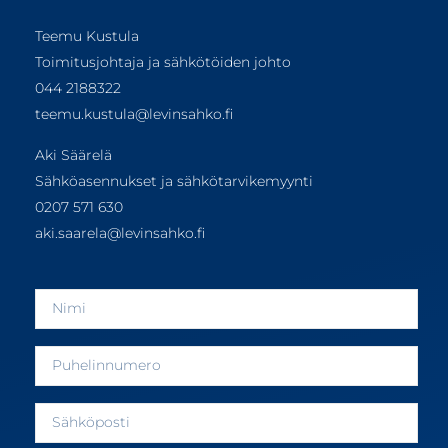
Teemu Kustula
Toimitusjohtaja ja sähkötöiden johto
044 2188322
teemu.kustula@levinsahko.fi
Aki Säärelä
Sähköasennukset ja sähkötarvikemyynti
0207 571 630
aki.saarela@levinsahko.fi